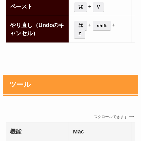
ペースト
+
⌘
V
やり直し
（Undoのキ
+
+
⌘
shift
ャンセル）
Z
ツール
スクロールできます
機能
Mac
W