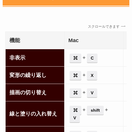
スクロールできます
機能
Mac
W
非表示
+
⌘
C
変形の繰り返し
+
⌘
X
描画の切り替え
+
⌘
V
+
+
⌘
shift
線と塗りの入れ替え
V