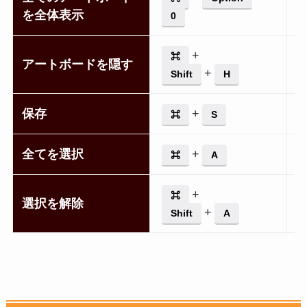
を全体表示
0
+
⌘
アートボードを隠す
+
Shift
H
保存
+
⌘
S
全てを選択
+
⌘
A
+
⌘
選択を解除
+
Shift
A