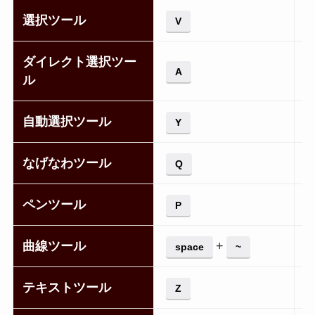
選択ツール
V
ダイレクト選択ツー
A
ル
自動選択ツール
Y
なげなわツール
Q
ペンツール
P
曲線ツール
+
space
~
テキストツール
Z