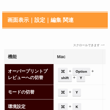
画面表示｜設定｜編集 関連
スクロールできます
機能
Mac
W
オーバープリントプ
+
+
⌘
Option
レビューへの切替
+
shift
Y
ift
モードの切替
+
⌘
Y
環境設定
+
⌘
K