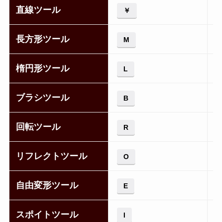
直線ツール
￥
長方形ツール
M
楕円形ツール
L
ブラシツール
B
回転ツール
R
リフレクトツール
O
自由変形ツール
E
スポイトツール
I