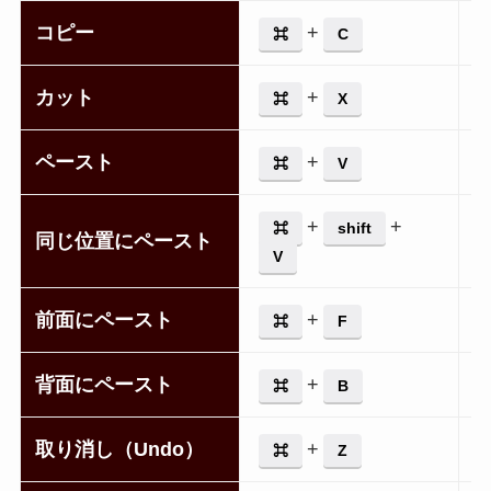
コピー
+
⌘
C
カット
+
⌘
X
ペースト
+
⌘
V
+
+
⌘
shift
同じ位置にペースト
V
前面にペースト
+
⌘
F
背面にペースト
+
⌘
B
取り消し（Undo）
+
⌘
Z