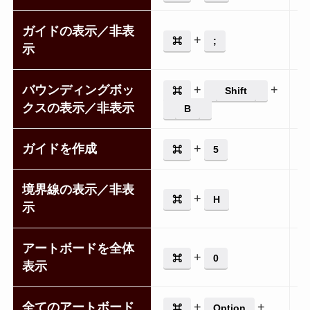
ガイドの表示／非表
+
⌘
;
示
バウンディングボッ
+
+
⌘
Shift
クスの表示／非表示
+
B
ガイドを作成
+
⌘
5
境界線の表示／非表
+
⌘
H
示
アートボードを全体
+
⌘
0
表示
全てのアートボード
+
+
⌘
Option