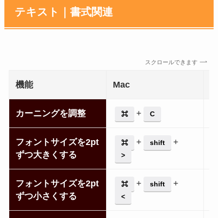
テキスト｜書式関連
スクロールできます
機能
Mac
W
カーニングを調整
+
⌘
C
フォントサイズを2pt
+
+
⌘
shift
ずつ大きくする
>
フォントサイズを2pt
+
+
⌘
shift
ずつ小さくする
<