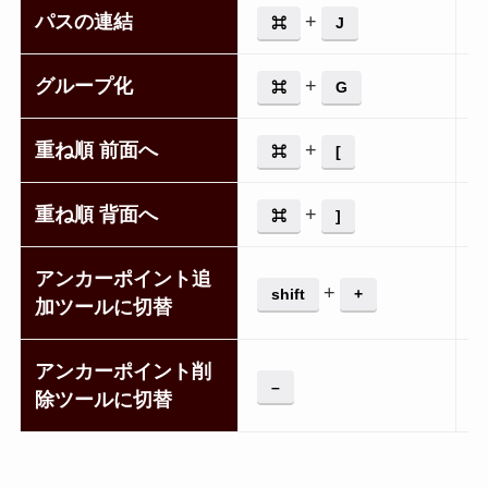
パスの連結
+
⌘
J
グループ化
+
⌘
G
重ね順 前面へ
+
⌘
[
重ね順 背面へ
+
⌘
]
アンカーポイント追
+
shift
+
加ツールに切替
アンカーポイント削
–
除ツールに切替