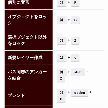
個別に変形
+
⌘
F
オブジェクトをロッ
+
⌘
B
ク
選択ブジェクト以外
+
⌘
Z
をロック
新規レイヤー作成
+
⌘
V
パス同志のアンカー
+
+
⌘
shift
を結合
Z
+
+
⌘
option
ブレンド
B